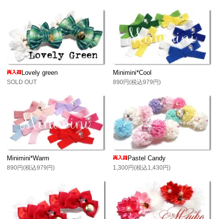
Lovely green
Minimini*Cool
SOLD OUT
890円(税込979円)
Minimini*Warm
Pastel Candy
890円(税込979円)
1,300円(税込1,430円)