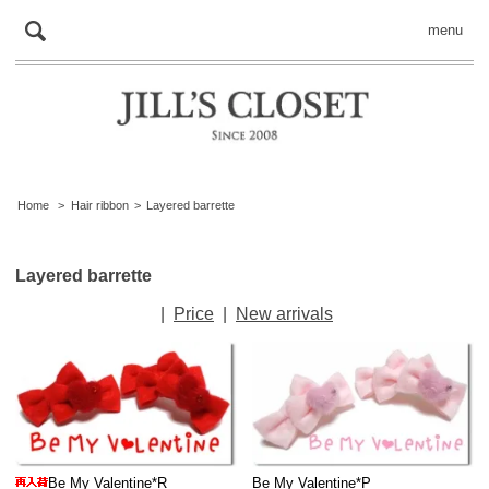
menu
Home
>
Hair ribbon
>
Layered barrette
Layered barrette
|
Price
|
New arrivals
Be My Valentine*R
Be My Valentine*P