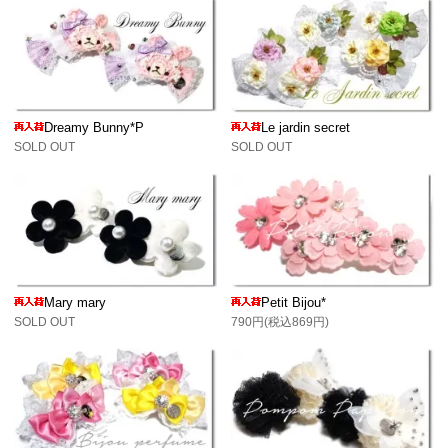
Dreamy Bunny*P
Le jardin secret
SOLD OUT
SOLD OUT
Mary mary
Petit Bijou*
SOLD OUT
790円(税込869円)