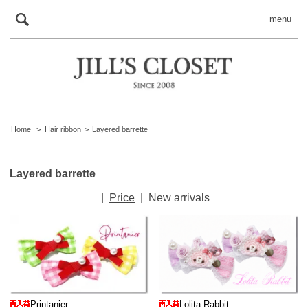
menu
Home
>
Hair ribbon
>
Layered barrette
Layered barrette
|
Price
|
New arrivals
Printanier
Lolita Rabbit