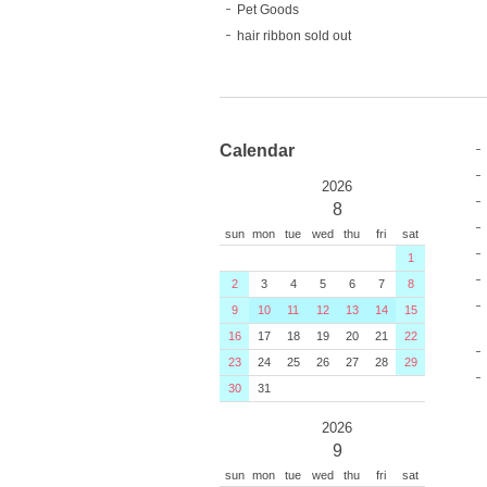
Pet Goods
hair ribbon sold out
Calendar
2026
8
sun
mon
tue
wed
thu
fri
sat
1
2
3
4
5
6
7
8
9
10
11
12
13
14
15
16
17
18
19
20
21
22
23
24
25
26
27
28
29
30
31
2026
9
sun
mon
tue
wed
thu
fri
sat