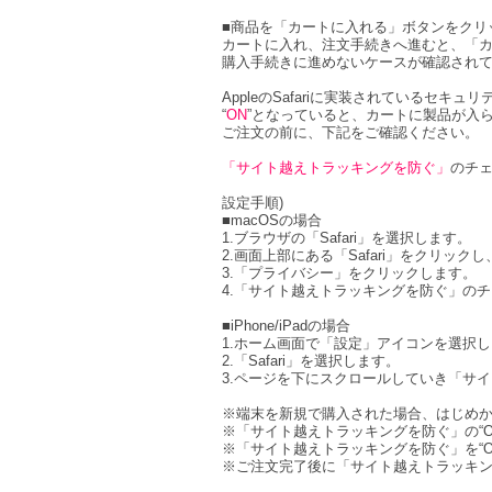
■商品を「カートに入れる」ボタンをクリ
カートに入れ、注文手続きへ進むと、「
購入手続きに進めないケースが確認され
AppleのSafariに実装されているセキュ
“
ON
”となっていると、カートに製品が入
ご注文の前に、下記をご確認ください。
「サイト越えトラッキングを防ぐ」
のチ
設定手順)
■macOSの場合
1.ブラウザの「Safari」を選択します。
2.画面上部にある「Safari」をクリッ
3.「プライバシー」をクリックします。
4.「サイト越えトラッキングを防ぐ」の
■iPhone/iPadの場合
1.ホーム画面で「設定」アイコンを選択
2.「Safari」を選択します。
3.ページを下にスクロールしていき「サ
※端末を新規で購入された場合、はじめか
※「サイト越えトラッキングを防ぐ」の“
※「サイト越えトラッキングを防ぐ」を“
※ご注文完了後に「サイト越えトラッキン