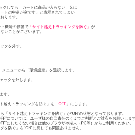
ックしても、カートに商品が入らない、又は
カートの中身が空です」と表示されてしまい
ております。
リティ機能の影響で
「サイト越えトラッキングを防ぐ」
が
らないことがございます。
ェックを外す。
クし、メニューから「環境設定」を選択します。
チェックを外します。
します。
イト越えトラッキングを防ぐ」を「
OFF
」にします。
ら「サイト越えトラッキングを防ぐ」が“ON”の状態となっております。
OFF”については、ユーザ様の自己責任のうえでご判断とご対応をお願いしま
OFF”にしたくない場合は他のブラウザや端末（PC等）からご利用ください。
グを防ぐ」を"ON"に戻しても問題ありません。