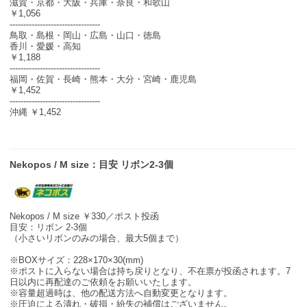
滋賀・京都・大阪・兵庫・奈良・和歌山
￥1,056
---------------------------------
鳥取・島根・岡山・広島・山口・徳島
香川・愛媛・高知
￥1,188
---------------------------------
福岡・佐賀・長崎・熊本・大分・宮崎・鹿児島
￥1,452
---------------------------------
沖縄 ￥1,452
Nekopos / M size：目安 リボン2-3個
Nekopos / M size ￥330／ポスト投函
目安：リボン 2-3個
（小さいリボンのみの場合、最大5個まで）
※BOXサイズ：228×170×30(mm)
※ポストに入らない場合は持ち戻りとなり、不在票が投函されます。7
日以内に再配達のご依頼をお願いいたします。
※容量超過時は、他の配送方法へ自動変更となります。
※圧迫による潰れ・破損・紛失の補償はございません。