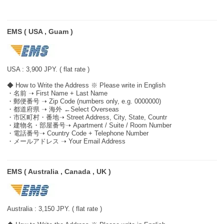
EMS ( USA , Guam )
USA : 3,900 JPY. ( flat rate )
◆ How to Write the Address ※ Please write in English
・名前 ➝ First Name + Last Name
・郵便番号 ➝ Zip Code (numbers only, e.g. 0000000)
・都道府県 ➝ 海外 ←Select Overseas
・市区町村・番地➝ Street Address, City, State, Countr
・建物名・部屋番号➝ Apartment / Suite / Room Number
・電話番号➝ Country Code + Telephone Number
・メールアドレス ➝ Your Email Address
EMS ( Australia , Canada , UK )
Australia : 3,150 JPY. ( flat rate )