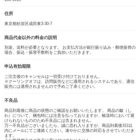
住所
東京都杉並区成田東3-30-7
商品代金以外の料金の説明
別途、送料が必要となります。 お支払方法が銀行振り込み・郵便振替の
場合、振込・振替手数料をご負担いただきます。
申込有効期限
ご注文後のキャンセルは一切受け付けておりません。
※クーリングオフは、訪問販売などに適用されるシステムであり、通信
販売には適用されませんので予めご了承ください。
不良品
商品到着後に商品の状態のご確認をお願いいたします。 商品の皺（し
わ）について、梱包時には注意を払っておりますが、輸送時において避
けられないもののため不良品には含まれません。
万一不良品がございましたら、誠に恐れ入りますが、商品到着後3日以
内にメールにてご連絡ください。速やかに交換の対応をさせていただき
ます。