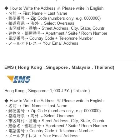
◆ How to Write the Address ※ Please write in English
・名前 ➝ First Name + Last Name
・郵便番号 ➝ Zip Code (numbers only, e.g. 0000000)
・都道府県 ➝ 海外 ←Select Overseas
・市区町村・番地➝ Street Address, City, State, Countr
・建物名・部屋番号➝ Apartment / Suite / Room Number
・電話番号➝ Country Code + Telephone Number
・メールアドレス ➝ Your Email Address
EMS ( Hong Kong , Singapore , Malaysia , Thailand)
Hong Kong , Singapore : 1,900 JPY. ( flat rate )
◆ How to Write the Address ※ Please write in English
・名前 ➝ First Name + Last Name
・郵便番号 ➝ Zip Code (numbers only, e.g. 0000000)
・都道府県 ➝ 海外 ←Select Overseas
・市区町村・番地➝ Street Address, City, State, Countr
・建物名・部屋番号➝ Apartment / Suite / Room Number
・電話番号➝ Country Code + Telephone Number
・メールアドレス ➝ Your Email Address