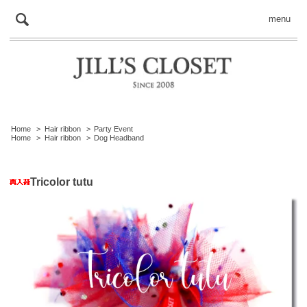
menu
Home
>
Hair ribbon
>
Party Event
Home
>
Hair ribbon
>
Dog Headband
Tricolor tutu