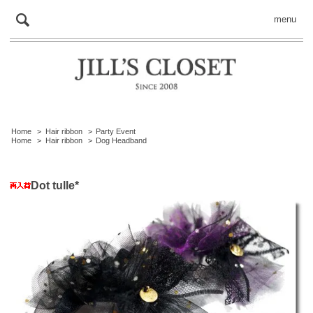
menu
Home
>
Hair ribbon
>
Party Event
Home
>
Hair ribbon
>
Dog Headband
Dot tulle*