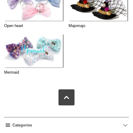
Open heart
Majomajo
Mermaid
Categories