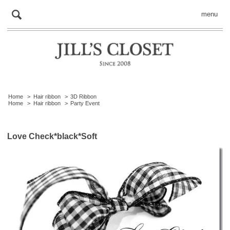
menu
Home
>
Hair ribbon
>
3D Ribbon
Home
>
Hair ribbon
>
Party Event
Love Check*black*Soft