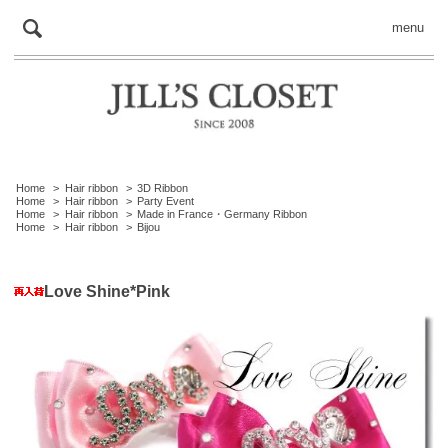
menu
Home
>
Hair ribbon
>
3D Ribbon
Home
>
Hair ribbon
>
Party Event
Home
>
Hair ribbon
>
Made in France・Germany Ribbon
Home
>
Hair ribbon
>
Bijou
Love Shine*Pink