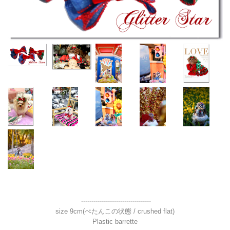
----------------------------------
size 9cm(ぺたんこの状態 / crushed flat)
Plastic barrette