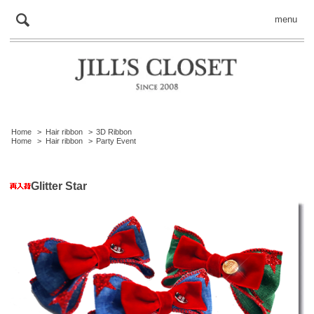
menu
Home
>
Hair ribbon
>
3D Ribbon
Home
>
Hair ribbon
>
Party Event
Glitter Star