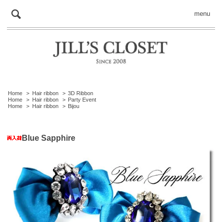
menu
Home
>
Hair ribbon
>
3D Ribbon
Home
>
Hair ribbon
>
Party Event
Home
>
Hair ribbon
>
Bijou
Blue Sapphire