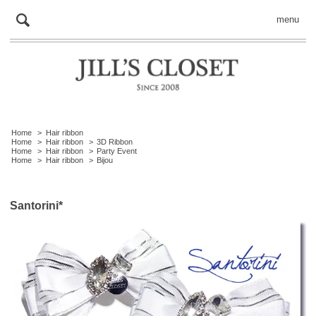
menu
Home
>
Hair ribbon
Home
>
Hair ribbon
>
3D Ribbon
Home
>
Hair ribbon
>
Party Event
Home
>
Hair ribbon
>
Bijou
Santorini*