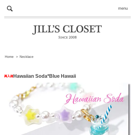
menu
Home
>
Necklace
Hawaiian Soda*Blue Hawaii