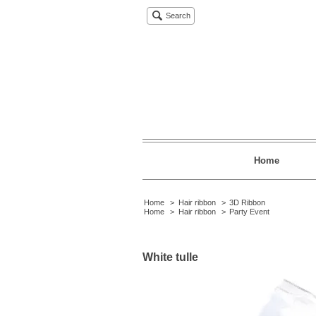
Search
Home
Home
>
Hair ribbon
>
3D Ribbon
Home
>
Hair ribbon
>
Party Event
White tulle