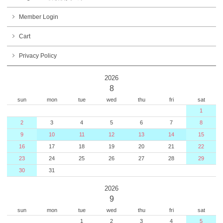
Member Login
Cart
Privacy Policy
2026
8
sun
mon
tue
wed
thu
fri
sat
1
2
3
4
5
6
7
8
9
10
11
12
13
14
15
16
17
18
19
20
21
22
23
24
25
26
27
28
29
30
31
2026
9
sun
mon
tue
wed
thu
fri
sat
1
2
3
4
5