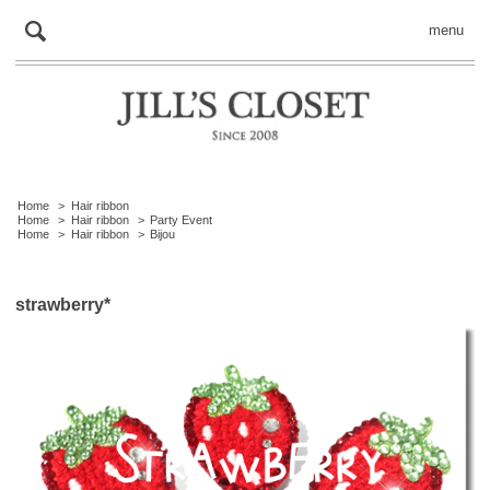
menu
Home
>
Hair ribbon
Home
>
Hair ribbon
>
Party Event
Home
>
Hair ribbon
>
Bijou
strawberry*