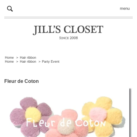
menu
Home
>
Hair ribbon
Home
>
Hair ribbon
>
Party Event
Fleur de Coton