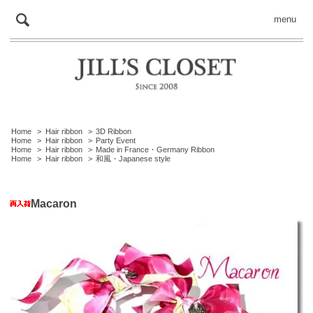
menu
Home
>
Hair ribbon
>
3D Ribbon
Home
>
Hair ribbon
>
Party Event
Home
>
Hair ribbon
>
Made in France・Germany Ribbon
Home
>
Hair ribbon
>
和風・Japanese style
Macaron