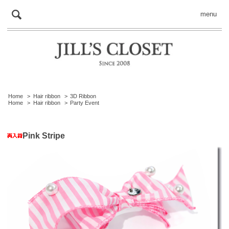
menu
Home
>
Hair ribbon
>
3D Ribbon
Home
>
Hair ribbon
>
Party Event
Pink Stripe