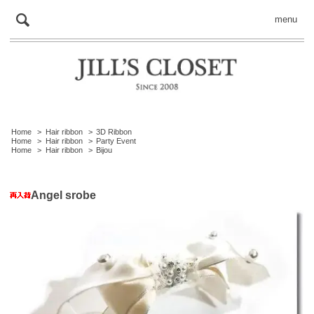
menu
Home
>
Hair ribbon
>
3D Ribbon
Home
>
Hair ribbon
>
Party Event
Home
>
Hair ribbon
>
Bijou
Angel srobe