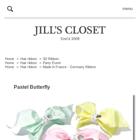
menu
Home
>
Hair ribbon
>
3D Ribbon
Home
>
Hair ribbon
>
Party Event
Home
>
Hair ribbon
>
Made in France・Germany Ribbon
Pastel Butterfly