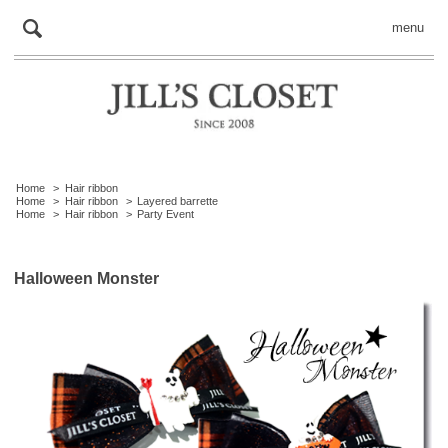
menu
Home
>
Hair ribbon
Home
>
Hair ribbon
>
Layered barrette
Home
>
Hair ribbon
>
Party Event
Halloween Monster