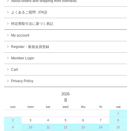
About orders and shipping from overseas.
よくあるご質問（FAQ)
特定商取引法に基づく表記
My account
Register・新規会員登録
Member Login
Cart
Privacy Policy
2026
8
sun
mon
tue
wed
thu
fri
sat
1
2
3
4
5
6
7
8
9
10
11
12
13
14
15