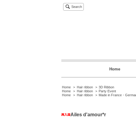
Search
Home
Home
>
Hair ribbon
>
3D Ribbon
Home
>
Hair ribbon
>
Party Event
Home
>
Hair ribbon
>
Made in France・Germa
Ailes d'amour*r