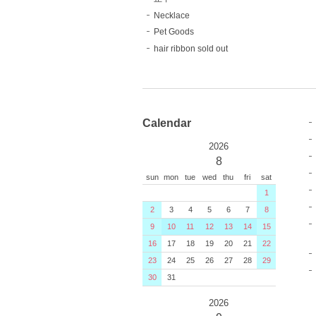
Necklace
Pet Goods
hair ribbon sold out
Calendar
2026
8
sun
mon
tue
wed
thu
fri
sat
1
2
3
4
5
6
7
8
9
10
11
12
13
14
15
16
17
18
19
20
21
22
23
24
25
26
27
28
29
30
31
2026