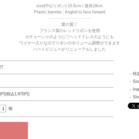
size(中心リボン) 10.5cm / 最長18cm
Plastic barrette : Angled to face forward
----------------------------------
愛の翼♡
フランス製のレッドリボンを使用
カチューシャのように♡ヘッドドレスのようにも
ワイヤー入りなのでリボンのボリューム調整ができます
ハートビジューがリニューアルしました
27
特
S
In
00円(税込1,870円)
Sh
個