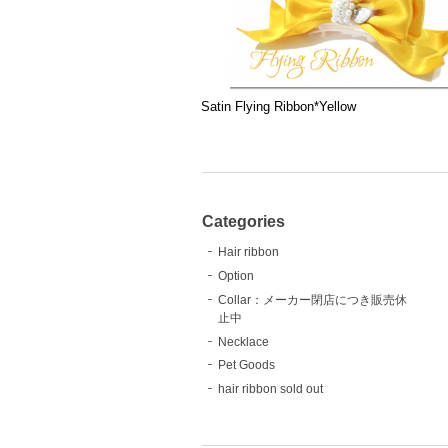
Satin Flying Ribbon*Yellow
Categories
Hair ribbon
Option
Collar：メーカー閉店につき販売休
止中
Necklace
Pet Goods
hair ribbon sold out