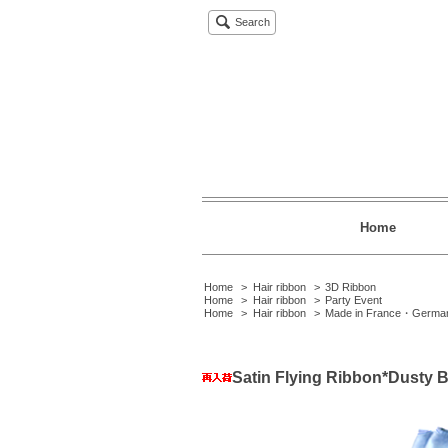
Search
Home
Home
>
Hair ribbon
>
3D Ribbon
Home
>
Hair ribbon
>
Party Event
Home
>
Hair ribbon
>
Made in France・Germa
Satin Flying Ribbon*Dusty B