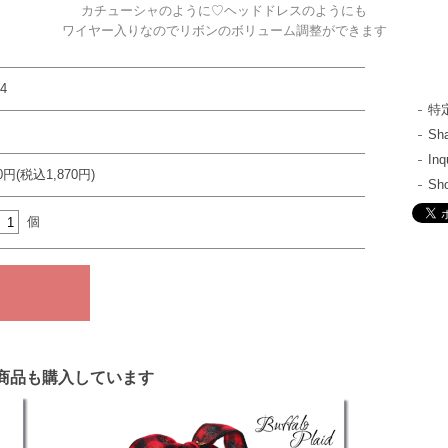
カチューシャのように♡ヘッドドレスのようにも
ワイヤー入りなのでリボンのボリューム調整ができます
24
特
S
In
00円(税込1,870円)
Sh
個
商品も購入しています