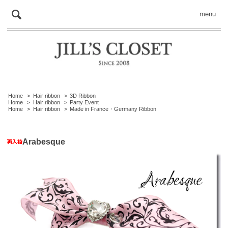
menu
Home
>
Hair ribbon
>
3D Ribbon
Home
>
Hair ribbon
>
Party Event
Home
>
Hair ribbon
>
Made in France・Germany Ribbon
Arabesque