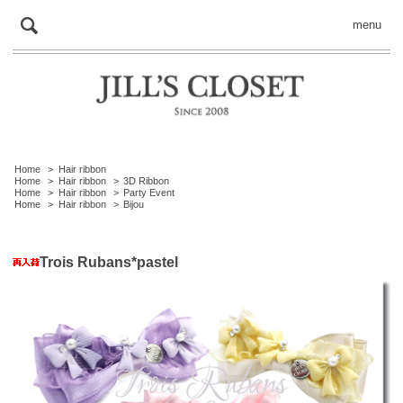
menu
Home
>
Hair ribbon
Home
>
Hair ribbon
>
3D Ribbon
Home
>
Hair ribbon
>
Party Event
Home
>
Hair ribbon
>
Bijou
Trois Rubans*pastel