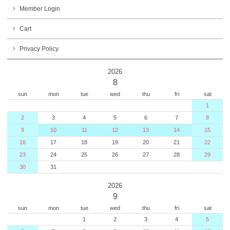
Member Login
Cart
Privacy Policy
2026
8
sun
mon
tue
wed
thu
fri
sat
1
2
3
4
5
6
7
8
9
10
11
12
13
14
15
16
17
18
19
20
21
22
23
24
25
26
27
28
29
30
31
2026
9
sun
mon
tue
wed
thu
fri
sat
1
2
3
4
5