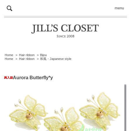
menu
Home
>
Hair ribbon
>
Bijou
Home
>
Hair ribbon
>
和風・Japanese style
Aurora Butterfly*y