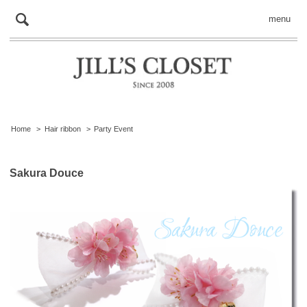
menu
Home
>
Hair ribbon
>
Party Event
Sakura Douce