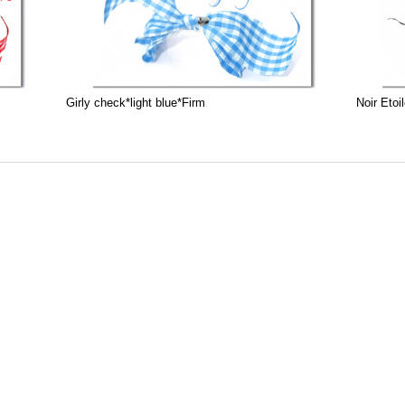
Girly check*light blue*Firm
Noir Etoi