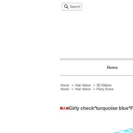
Search
Home
Home
>
Hair ribbon
>
3D Ribbon
Home
>
Hair ribbon
>
Party Event
Girly check*turquoise blue*