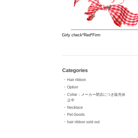
Girly check*Red*Firm
Categories
Hair ribbon
Option
Collar：メーカー閉店につき販売休
止中
Necklace
Pet Goods
hair ribbon sold out