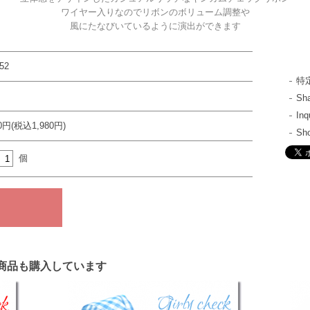
ワイヤー入りなのでリボンのボリューム調整や
風にたなびいているように演出ができます
52
特
S
In
00円(税込1,980円)
Sh
個
商品も購入しています