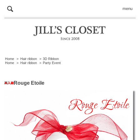
menu
Home
>
Hair ribbon
>
3D Ribbon
Home
>
Hair ribbon
>
Party Event
Rouge Etoile