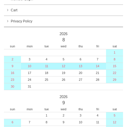
Cart
Privacy Policy
2026
8
sun
mon
tue
wed
thu
fri
sat
1
2
3
4
5
6
7
8
9
10
11
12
13
14
15
16
17
18
19
20
21
22
23
24
25
26
27
28
29
30
31
2026
9
sun
mon
tue
wed
thu
fri
sat
1
2
3
4
5
6
7
8
9
10
11
12