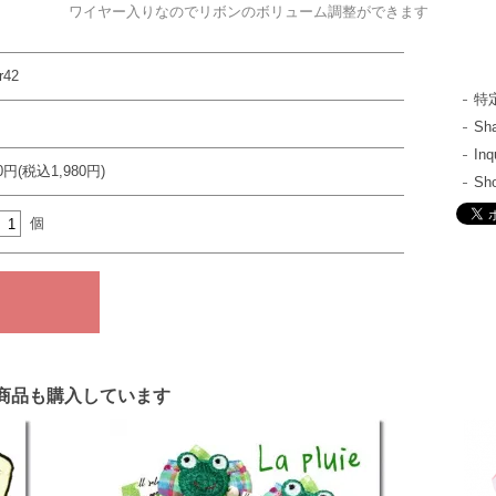
ワイヤー入りなのでリボンのボリューム調整ができます
r42
特
S
In
00円(税込1,980円)
Sh
個
商品も購入しています