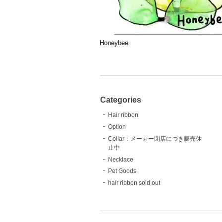
Honeybee
Categories
Hair ribbon
Option
Collar：メーカー閉店につき販売休
止中
Necklace
Pet Goods
hair ribbon sold out