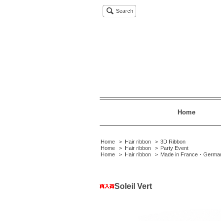
Search
Home
Home
>
Hair ribbon
>
3D Ribbon
Home
>
Hair ribbon
>
Party Event
Home
>
Hair ribbon
>
Made in France・Germa
Soleil Vert