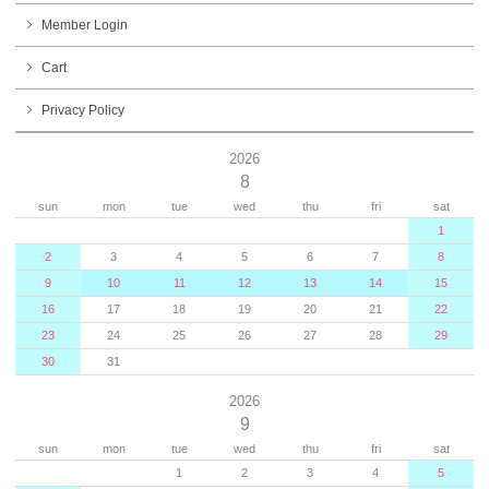
Member Login
Cart
Privacy Policy
2026
8
sun
mon
tue
wed
thu
fri
sat
1
2
3
4
5
6
7
8
9
10
11
12
13
14
15
16
17
18
19
20
21
22
23
24
25
26
27
28
29
30
31
2026
9
sun
mon
tue
wed
thu
fri
sat
1
2
3
4
5