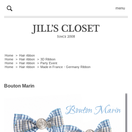
menu
Home
>
Hair ribbon
Home
>
Hair ribbon
>
3D Ribbon
Home
>
Hair ribbon
>
Party Event
Home
>
Hair ribbon
>
Made in France・Germany Ribbon
Bouton Marin