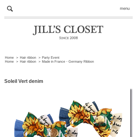
menu
Home
>
Hair ribbon
>
Party Event
Home
>
Hair ribbon
>
Made in France・Germany Ribbon
Soleil Vert denim