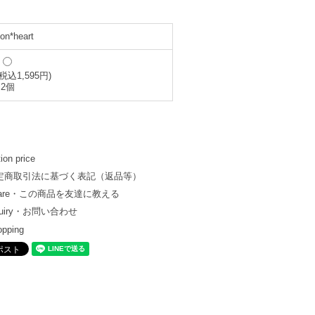
on*heart
(税込1,595円)
2個
ion price
定商取引法に基づく表記（返品等）
hare・この商品を友達に教える
quiry・お問い合わせ
opping