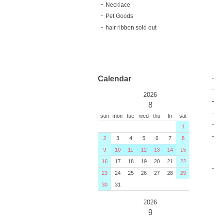
Necklace
Pet Goods
hair ribbon sold out
Calendar
2026
8
sun
mon
tue
wed
thu
fri
sat
1
2
3
4
5
6
7
8
9
10
11
12
13
14
15
16
17
18
19
20
21
22
23
24
25
26
27
28
29
30
31
2026
9