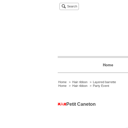
Search
Home
Home
>
Hair ribbon
>
Layered barrette
Home
>
Hair ribbon
>
Party Event
Petit Caneton