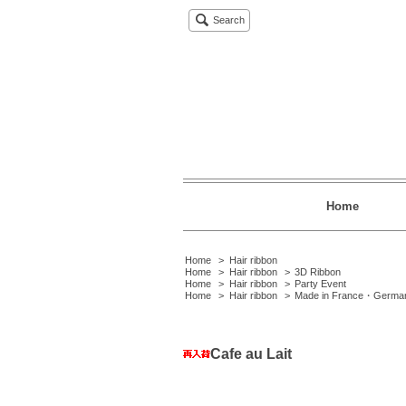
Search
Home
Home
>
Hair ribbon
Home
>
Hair ribbon
>
3D Ribbon
Home
>
Hair ribbon
>
Party Event
Home
>
Hair ribbon
>
Made in France・Germa
Cafe au Lait