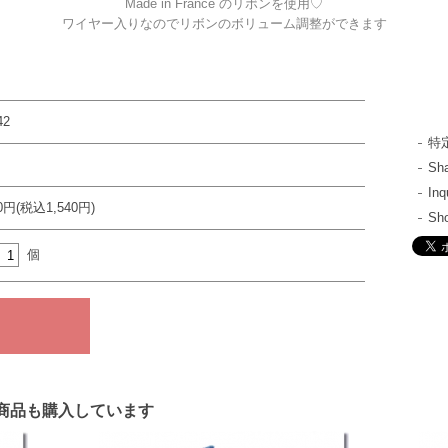
Made in France のリボンを使用♡
ワイヤー入りなのでリボンのボリューム調整ができます
42
特
S
In
00円(税込1,540円)
Sh
個
商品も購入しています