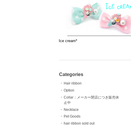
Ice cream*
Categories
Hair ribbon
Option
Collar：メーカー閉店につき販売休
止中
Necklace
Pet Goods
hair ribbon sold out