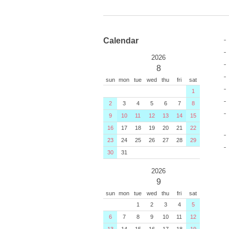
Calendar
2026
8
sun
mon
tue
wed
thu
fri
sat
1
2
3
4
5
6
7
8
9
10
11
12
13
14
15
16
17
18
19
20
21
22
23
24
25
26
27
28
29
30
31
2026
9
sun
mon
tue
wed
thu
fri
sat
1
2
3
4
5
6
7
8
9
10
11
12