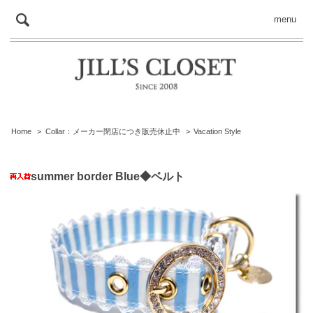
menu
Home
>
Collar：メーカー閉店につき販売休止中
>
Vacation Style
summer border Blue◆ベルト