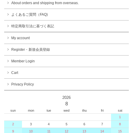
About orders and shipping from overseas.
よくあるご質問（FAQ)
特定商取引法に基づく表記
My account
Register・新規会員登録
Member Login
Cart
Privacy Policy
2026
8
sun
mon
tue
wed
thu
fri
sat
1
2
3
4
5
6
7
8
9
10
11
12
13
14
15