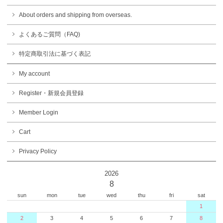
About orders and shipping from overseas.
よくあるご質問（FAQ)
特定商取引法に基づく表記
My account
Register・新規会員登録
Member Login
Cart
Privacy Policy
2026
8
sun
mon
tue
wed
thu
fri
sat
1
2
3
4
5
6
7
8