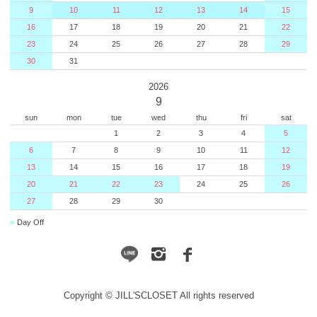
9
10
11
12
13
14
15
16
17
18
19
20
21
22
23
24
25
26
27
28
29
30
31
2026
9
sun
mon
tue
wed
thu
fri
sat
1
2
3
4
5
6
7
8
9
10
11
12
13
14
15
16
17
18
19
20
21
22
23
24
25
26
27
28
29
30
■
Day Off
Copyright © JILL'SCLOSET All rights reserved