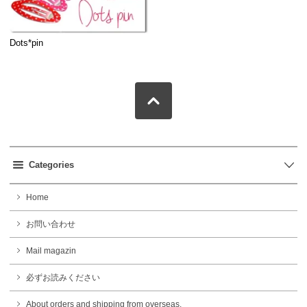
Dots*pin
Categories
Home
お問い合わせ
Mail magazin
必ずお読みください
About orders and shipping from overseas.