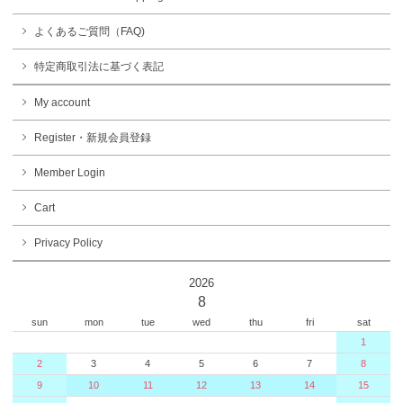
よくあるご質問（FAQ)
特定商取引法に基づく表記
My account
Register・新規会員登録
Member Login
Cart
Privacy Policy
2026
8
sun
mon
tue
wed
thu
fri
sat
1
2
3
4
5
6
7
8
9
10
11
12
13
14
15