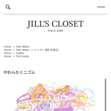
menu
Home
>
Hair ribbon
Home
>
Hair ribbon
>
クーポン適応外商品
Home
>
Option
Home
>
Pet Goods
やわらかミニゴム