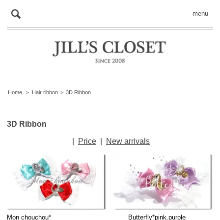
menu
Home
>
Hair ribbon
>
3D Ribbon
3D Ribbon
|
Price
|
New arrivals
Mon chouchou*
Butterfly*pink.purple