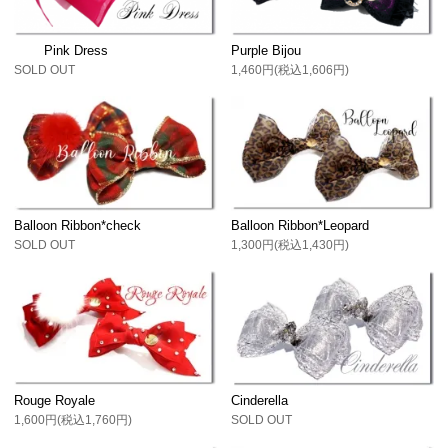
Pink Dress
Purple Bijou
SOLD OUT
1,460円(税込1,606円)
Balloon Ribbon*check
Balloon Ribbon*Leopard
SOLD OUT
1,300円(税込1,430円)
Rouge Royale
Cinderella
1,600円(税込1,760円)
SOLD OUT