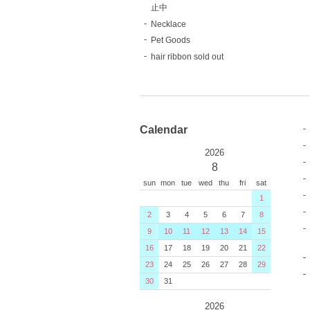
止中
Necklace
Pet Goods
hair ribbon sold out
Calendar
2026
8
sun
mon
tue
wed
thu
fri
sat
1
2
3
4
5
6
7
8
9
10
11
12
13
14
15
16
17
18
19
20
21
22
23
24
25
26
27
28
29
30
31
2026