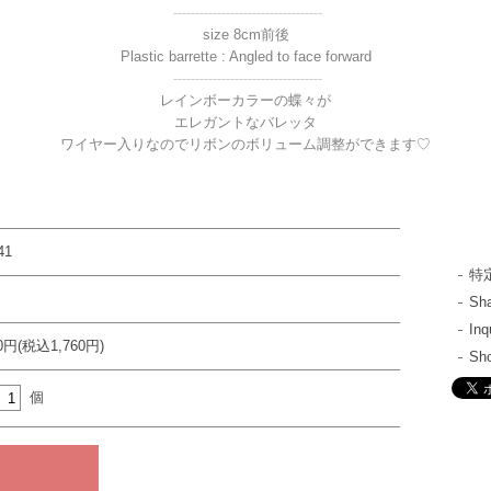
----------------------------------
size 8cm前後
Plastic barrette : Angled to face forward
----------------------------------
レインボーカラーの蝶々が
エレガントなバレッタ
ワイヤー入りなのでリボンのボリューム調整ができます♡
41
特
S
In
00円(税込1,760円)
Sh
個