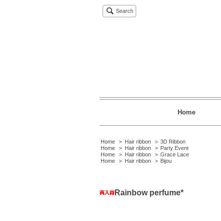
Search
Home
Home
>
Hair ribbon
>
3D Ribbon
Home
>
Hair ribbon
>
Party Event
Home
>
Hair ribbon
>
Grace Lace
Home
>
Hair ribbon
>
Bijou
Rainbow perfume*