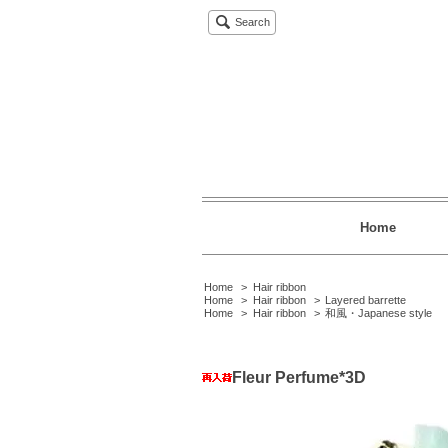
Search
Home
Home
>
Hair ribbon
Home
>
Hair ribbon
>
Layered barrette
Home
>
Hair ribbon
>
和風・Japanese style
Fleur Perfume*3D