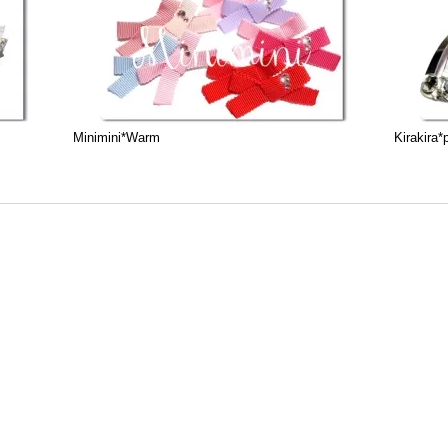
Minimini*Warm
Kirakira*