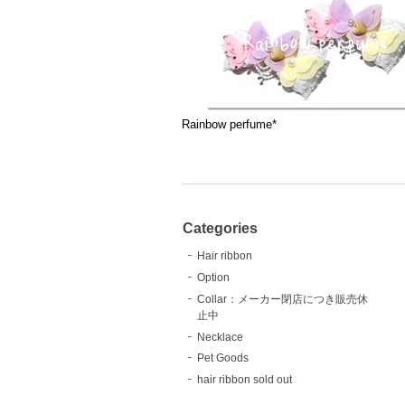
Rainbow perfume*
Categories
Hair ribbon
Option
Collar：メーカー閉店につき販売休
止中
Necklace
Pet Goods
hair ribbon sold out