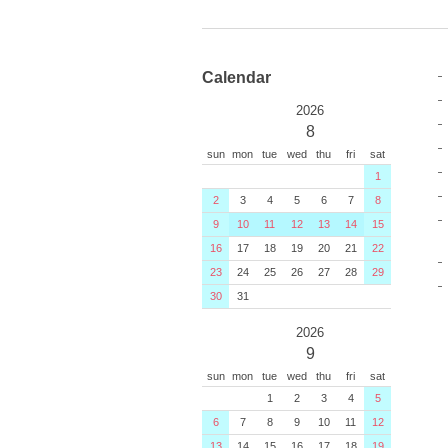
Calendar
2026
8
sun
mon
tue
wed
thu
fri
sat
1
2
3
4
5
6
7
8
9
10
11
12
13
14
15
16
17
18
19
20
21
22
23
24
25
26
27
28
29
30
31
2026
9
sun
mon
tue
wed
thu
fri
sat
1
2
3
4
5
6
7
8
9
10
11
12
13
14
15
16
17
18
19