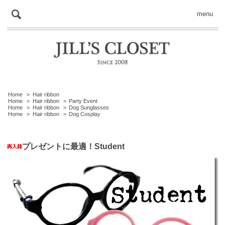
menu
Home
>
Hair ribbon
Home
>
Hair ribbon
>
Party Event
Home
>
Hair ribbon
>
Dog Sunglasses
Home
>
Hair ribbon
>
Dog Cosplay
プレゼントに最適！Student