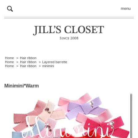
menu
Home
>
Hair ribbon
Home
>
Hair ribbon
>
Layered barrette
Home
>
Hair ribbon
>
minimini
Minimini*Warm