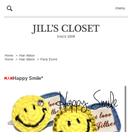
menu
Home
>
Hair ribbon
Home
>
Hair ribbon
>
Party Event
Happy Smile*