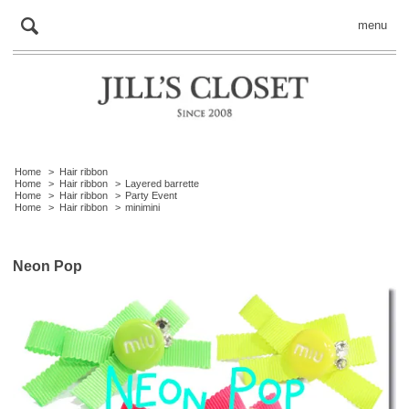
menu
Home
>
Hair ribbon
Home
>
Hair ribbon
>
Layered barrette
Home
>
Hair ribbon
>
Party Event
Home
>
Hair ribbon
>
minimini
Neon Pop