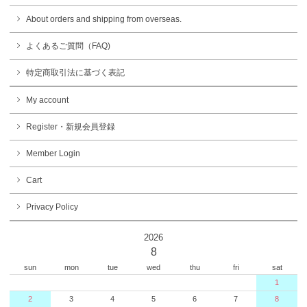
About orders and shipping from overseas.
よくあるご質問（FAQ)
特定商取引法に基づく表記
My account
Register・新規会員登録
Member Login
Cart
Privacy Policy
2026
8
sun
mon
tue
wed
thu
fri
sat
1
2
3
4
5
6
7
8