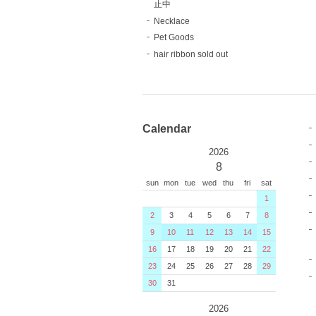
止中
Necklace
Pet Goods
hair ribbon sold out
Calendar
2026
8
sun
mon
tue
wed
thu
fri
sat
1
2
3
4
5
6
7
8
9
10
11
12
13
14
15
16
17
18
19
20
21
22
23
24
25
26
27
28
29
30
31
2026