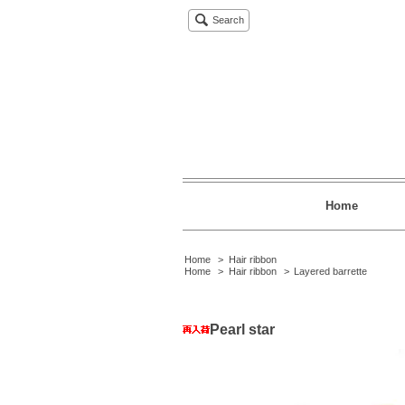
Search
Home
Home
>
Hair ribbon
Home
>
Hair ribbon
>
Layered barrette
Pearl star