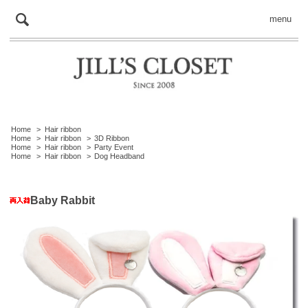
menu
Home
>
Hair ribbon
Home
>
Hair ribbon
>
3D Ribbon
Home
>
Hair ribbon
>
Party Event
Home
>
Hair ribbon
>
Dog Headband
Baby Rabbit