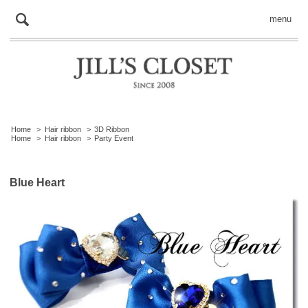
menu
Home
>
Hair ribbon
>
3D Ribbon
Home
>
Hair ribbon
>
Party Event
Blue Heart