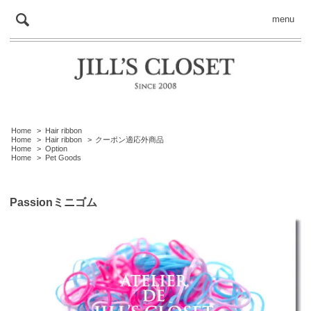
menu
Home
>
Hair ribbon
Home
>
Hair ribbon
>
クーポン適応外商品
Home
>
Option
Home
>
Pet Goods
Passionミニゴム