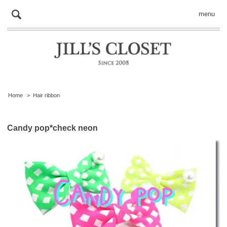
menu
Home
>
Hair ribbon
Candy pop*check neon