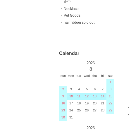
止中
Necklace
Pet Goods
hair ribbon sold out
Calendar
2026
8
sun
mon
tue
wed
thu
fri
sat
1
2
3
4
5
6
7
8
9
10
11
12
13
14
15
16
17
18
19
20
21
22
23
24
25
26
27
28
29
30
31
2026