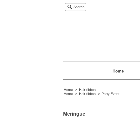
Search
Home
Home
>
Hair ribbon
Home
>
Hair ribbon
>
Party Event
Meringue